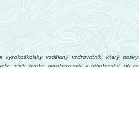
e vysokoškolsky vzdělaný vzdravotník, který poskyt
o jejich života, nejintenzivněji v těhotenství, při p
a na univerzitě Palackého v Olomouci, pracuji na gyne
ad Nisou. Mám povolení od libereckého krajského úřadu
středí žen.
e žena, která vás může připravit na kojení, hlavní část 
m certifikaci u Laktační ligy.
atkám poskytuje emocionální, fyzickou a informační 
nické profese, nezasahuje do práce ani lékařům, ani 