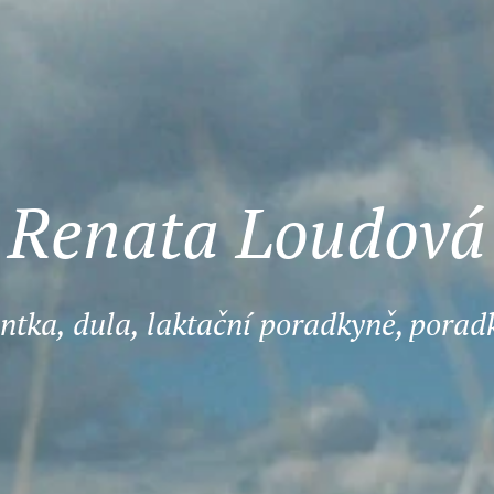
Renata Loudová
ntka, dula, laktační poradkyně,
porad