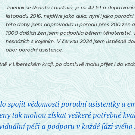
Jmenuji se Renata Loudová, je mi 42 let a doprovází
listopadu 2016, nejdříve jako dula, nyní i jako porodn
této doby jsem doprovodila u porodu přes 200 žen a
1000 dalších žen jsem podpořila během těhotenství, v 
nesnázích s kojením.
V červnu 2024 jsem úspěšně do
obor porodní asistence.
ně v Libereckém kraji, po domluvě mohu přijet i do vzdál
 spojit vědomosti porodní asistentky a em
eny tak mohou získat veškeré potřebné kval
viduální péči a podporu v každé fázi svého 