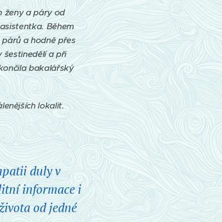
m ženy a páry od
í asistentka. Během
 párů a hodně přes
šestinedělí a při
končila bakalářský
enějších lokalit.
patii duly v
itní informace i
života od jedné