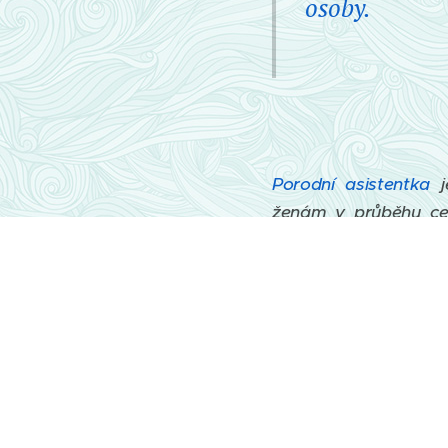
osoby.
Porodní asistentka
j
ženám v průběhu celéh
Vzdělání jsem získal
oddělení v Jablonci n
vlastním sociálním pro
Laktační poradkyně
j
problémů s kojením. Má
Dula
je žena, která m
pomáhající nezdravot