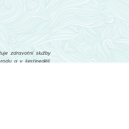
uje zdravotní služby
orodu a v šestinedělí.
kologicko-porodnickém
 pracovat v terénu, ve
práce spočívá v řešení
podporu. Řadí se mezi
porodním asistentkám,