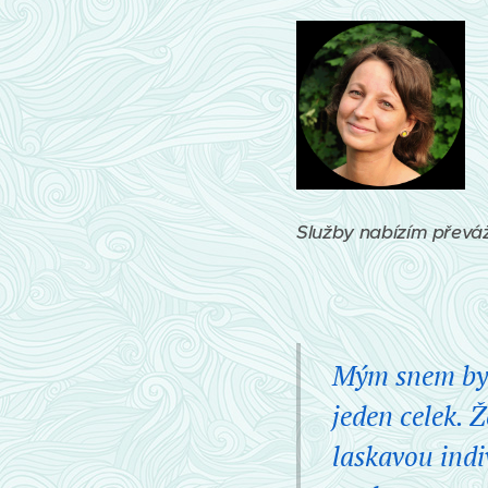
Služby nabízím převáž
Mým snem bylo
jeden celek.
Ž
laskavou indi