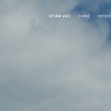
VÍTÁM VÁS
O MNĚ
REFER